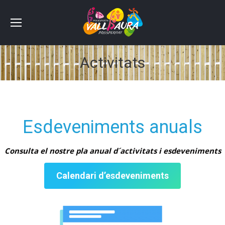
Activitats
Estás aquí:
Esdeveniments anuals
Consulta el nostre pla anual d´activitats i esdeveniments
Calendari d’esdeveniments