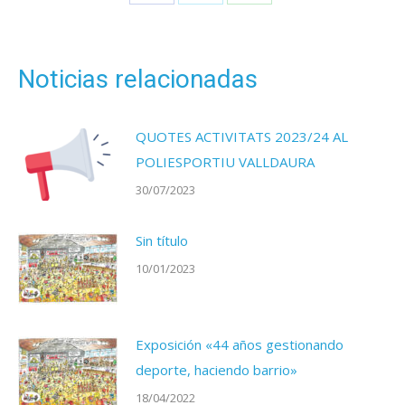
Share
Share
Share
on
on
on
Facebook
X
WhatsApp
Noticias relacionadas
QUOTES ACTIVITATS 2023/24 AL
POLIESPORTIU VALLDAURA
30/07/2023
Sin título
10/01/2023
Exposición «44 años gestionando
deporte, haciendo barrio»
18/04/2022