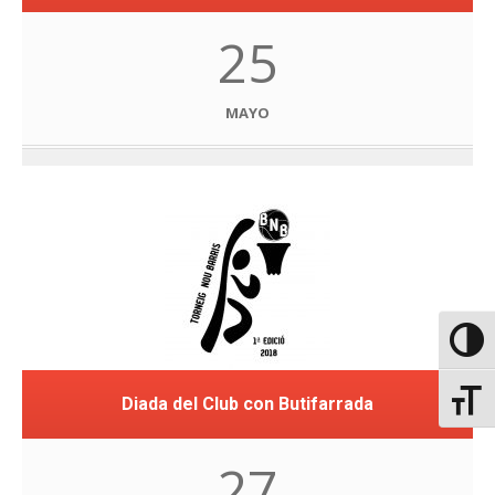
25
MAYO
Altern
Altern
Diada del Club con Butifarrada
27