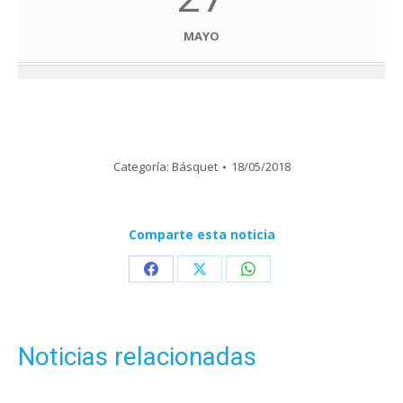
MAYO
Categoría:
Básquet
18/05/2018
Comparte esta noticia
Share
Share
Share
on
on
on
Facebook
X
WhatsApp
Noticias relacionadas