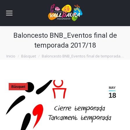
Baloncesto BNB_Eventos final de
temporada 2017/18
Estás aquí:
Inicio
Básquet
Baloncesto BNB_Eventos final de temporada…
Básquet
MAY
18