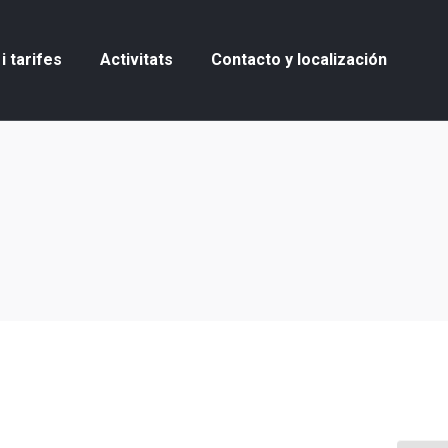
i tarifes
Activitats
Contacto y localización
i tarifes
Activitats
Contacto y localización