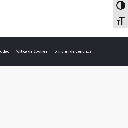
Altern
Altern
acidad
Política de Cookies
Formulari de denúncia