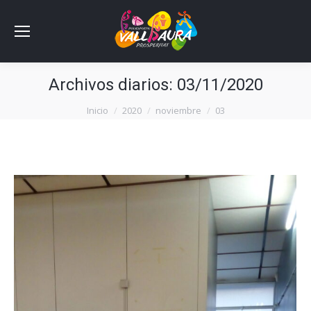
Archivos diarios:
03/11/2020
Estás aquí:
Inicio
2020
noviembre
03