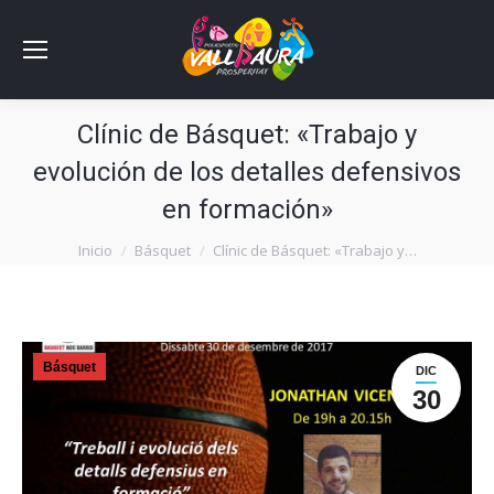
Clínic de Básquet: «Trabajo y
evolución de los detalles defensivos
en formación»
Estás aquí:
Inicio
Básquet
Clínic de Básquet: «Trabajo y…
Básquet
DIC
30