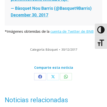
— Bàsquet Nou Barris (@Basquet9Barris)
December 30, 2017
Altern
*Imágenes obtenidas de la
cuenta de Twitter de BNB
Altern
Categoría:
Básquet
30/12/2017
Comparte esta noticia
Share
Share
Share
on
on
on
Facebook
X
WhatsApp
Noticias relacionadas