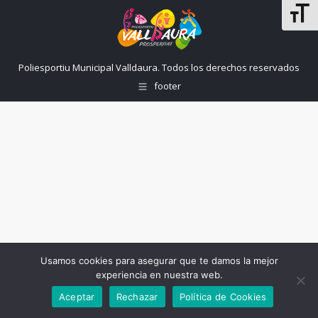
Altern
Poliesportiu Municipal Valldaura. Todos los derechos reservados
footer
Usamos cookies para asegurar que te damos la mejor
experiencia en nuestra web.
Aceptar
Rechazar
Política de Cookies